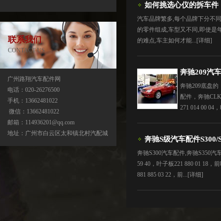
如何挑选心仪的拆车件
汽车品牌繁多,每个品牌下分不同
的零件组成,车型又不同,即使是
联系我们
的难点,车主如何才能...
[详细]
CONTACT US
奔驰209汽车配
广州路翔汽车配件网
奔驰209底盘的
电话：020-26276500
配件，奔驰CLK
手机：13662481022
271 014 00 0
宝马X5分动箱/器-ATC500-ATC700-
微信：13662481022
ATC45L-ATC450-ATC13
邮箱：114936201@qq.com
地址：广州市白云区太和镇北村汽配城
奔驰S级汽车配件S300/S35
奔驰S300汽车配件,奔驰S350
59 40，叶子板221 880 01 18
881 885 03 22，前...
[详细]