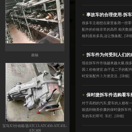
事故车的合理使用-拆
很多车主都想在家里备用一些零件
配件的价格非常的高昂.相关数
格到底有多高,这让预备配...
[详细
拆车件为何受到人们的
曲轴
现在拆车件市场越来越火爆,很
因.1.价格便宜.由于是二手的配
时安装配件.3.方便灵活...
[详细]
保时捷拆车件选购看车
对于高档的汽车,爱车的人都有一
能选到物美价廉的保时捷拆车件,
车的车灯即可. 车灯...
[详细]
宝马X3分动箱/器ATC13-ATC450-ATC45L-
ATC400