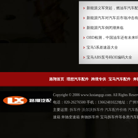
新能源义军突起，燃油车汽车
新能源汽车对汽车后市场冲击
新能源汽车倒闭潮来临
OBD检测，中国油车还有未来
宝马5系差速器大全
宝马ABS泵号码OE编码大全
路翔首页
|
理想汽车配件
|
跨境专供
|
宝马汽车配件
|
奔
Copyright © 2006 www.luxiangqp.com. All Rig
电话：020-26276500 手机：13662481022地
主要运营:
拆车件
沃尔沃拆车件
汽车配件价格
汽车
速箱 奔驰变速箱 奔驰拆车件 宝马拆车件等各类汽车