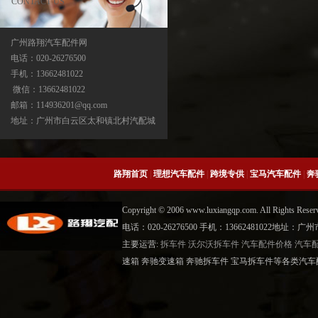
CONTACT US
广州路翔汽车配件网
电话：020-26276500
手机：13662481022
曲轴
微信：13662481022
邮箱：114936201@qq.com
地址：广州市白云区太和镇北村汽配城
路翔首页
|
理想汽车配件
|
跨境专供
|
宝马汽车配件
|
奔
Copyright © 2006 www.luxiangqp.com. All Rig
电话：020-26276500 手机：13662481022地
主要运营:
拆车件
沃尔沃拆车件
汽车配件价格
汽车
宝马X3分动箱/器ATC13-ATC450-ATC45L-
速箱 奔驰变速箱 奔驰拆车件 宝马拆车件等各类汽车
ATC400