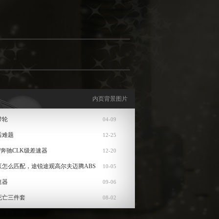
内页背景图片
带轮
04-09
后难题
12-25
/奔驰CLK级差速器
12-20
泵怎么匹配，途锐途观高尔夫迈腾ABS
10-05
速器
09-06
死亡三件套
08-02