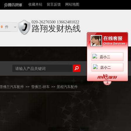
收藏本站
留言反馈
网站地图
020-26276500 13662481022
路翔发财热线
0
件
店小二
店小二
雪佛兰汽车配件
>>
雪佛兰-轿车
>>
景程汽车配件