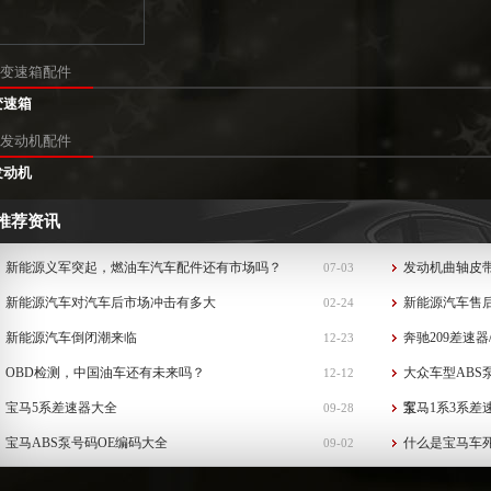
变速箱配件
变速箱
发动机配件
发动机
推荐资讯
新能源义军突起，燃油车汽车配件还有市场吗？
发动机曲轴皮
07-03
新能源汽车对汽车后市场冲击有多大
新能源汽车售
02-24
新能源汽车倒闭潮来临
奔驰209差速器
12-23
OBD检测，中国油车还有未来吗？
大众车型ABS
12-12
宝马5系差速器大全
泵...
宝马1系3系差
09-28
宝马ABS泵号码OE编码大全
什么是宝马车
09-02