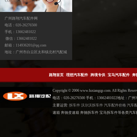
CONTACT US
广州路翔汽车配件网
电话：020-26276500
手机：13662481022
宝马X5分动箱/器-ATC500-ATC700-
微信：13662481022
ATC45L-ATC450-ATC13
邮箱：114936201@qq.com
地址：广州市白云区太和镇北村汽配城
路翔首页
|
理想汽车配件
|
跨境专供
|
宝马汽车配件
|
奔
Copyright © 2006 www.luxiangqp.com. All Rig
电话：020-26276500 手机：13662481022地
主要运营:
拆车件
沃尔沃拆车件
汽车配件价格
汽车
中缸
速箱 奔驰变速箱 奔驰拆车件 宝马拆车件等各类汽车