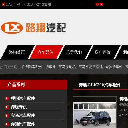
公告：
网站改版
2017年春节放假通知
2016年国庆放假通知
五一放假通知
2015年国庆节放假通知
路翔首页
汽车配件
关于我们
客户评价
新
热门关键词：
广州汽车配件
拆车件
宝马发动机
宝马空调压缩机
奔驰拆车件
产品系列
奔驰GLK260汽车配件
理想汽车配件
奔驰
奔驰G
跨境专供
201
4M
宝马汽车配件
奔驰汽车配件