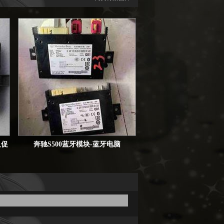
及促
奔驰S500蓝牙模块-蓝牙电脑