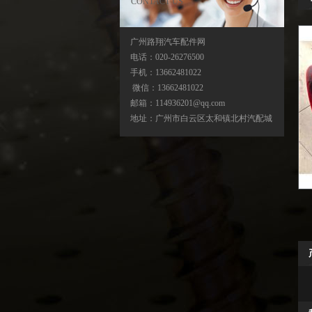
CONTACT US
广州路翔汽车配件网
电话：020-26276500
手机：13662481022
宝马X5分动箱/器-ATC500-ATC700-
微信：13662481022
ATC45L-ATC450-ATC13
邮箱：114936201@qq.com
地址：广州市白云区太和镇北村汽配城