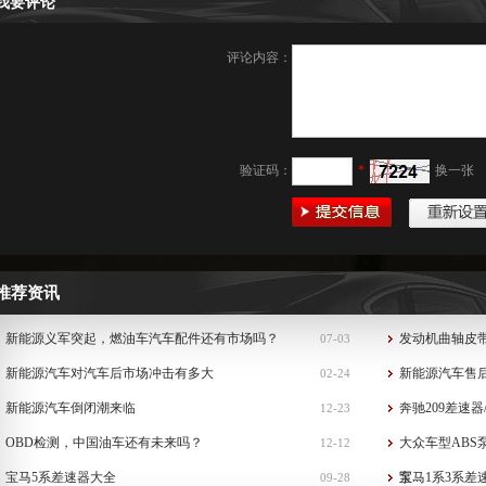
我要评论
评论内容：
验证码：
*
换一张
推荐资讯
新能源义军突起，燃油车汽车配件还有市场吗？
发动机曲轴皮
07-03
新能源汽车对汽车后市场冲击有多大
新能源汽车售
02-24
新能源汽车倒闭潮来临
奔驰209差速器
12-23
OBD检测，中国油车还有未来吗？
大众车型ABS
12-12
宝马5系差速器大全
泵...
宝马1系3系差
09-28