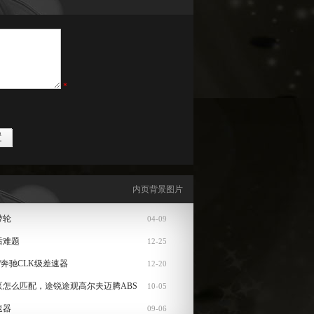
*
内页背景图片
带轮
04-09
后难题
12-25
/奔驰CLK级差速器
12-20
泵怎么匹配，途锐途观高尔夫迈腾ABS
10-05
速器
09-06