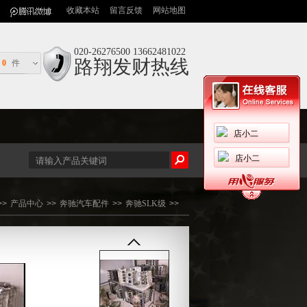
收藏本站
留言反馈
网站地图
020-26276500 13662481022
路翔发财热线
0
件
店小二
店小二
>>
产品中心
>>
奔驰汽车配件
>>
奔驰SLK级
>>