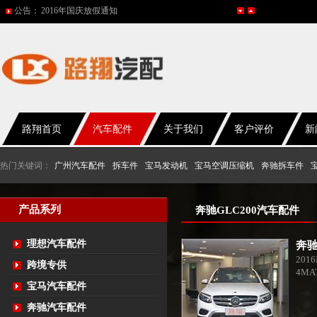
2016年国庆放假通知
公告：
五一放假通知
2015年国庆节放假通知
网站改版
2017年春节放假通知
路翔首页
汽车配件
关于我们
客户评价
新
热门关键词：
广州汽车配件
拆车件
宝马发动机
宝马空调压缩机
奔驰拆车件
产品系列
奔驰GLC200汽车配件
理想汽车配件
奔驰
2016
跨境专供
4M
宝马汽车配件
奔驰汽车配件