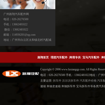
CONTACT US
宝马X3分动箱/器ATC13-ATC450-ATC45L-
ATC400
广州路翔汽车配件网
电话：020-26276500
手机：13662481022
微信：13662481022
邮箱：114936201@qq.com
地址：广州市白云区太和镇北村汽配城
路翔首页
|
理想汽车配件
|
跨境专供
|
宝马汽车配件
|
奔
宝马X5分动箱/器-ATC500-ATC700-
ATC45L-ATC450-ATC13
Copyright © 2006 www.luxiangqp.com. All Rig
电话：020-26276500 手机：13662481022地
主要运营:
拆车件
沃尔沃拆车件
汽车配件价格
汽车
速箱 奔驰变速箱 奔驰拆车件 宝马拆车件等各类汽车