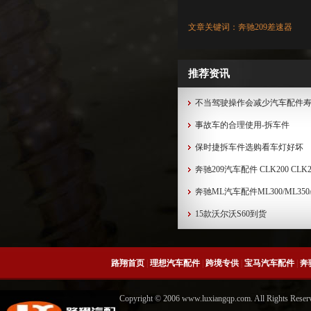
曲轴
文章关键词：奔驰209差速器
推荐资讯
不当驾驶操作会减少汽车配件
事故车的合理使用-拆车件
保时捷拆车件选购看车灯好坏
奔驰209汽车配件 CLK200 CLK280
奔驰ML汽车配件ML300/ML350/ML
15款沃尔沃S60到货
路翔首页
|
理想汽车配件
|
跨境专供
|
宝马汽车配件
|
奔
Copyright © 2006 www.luxiangqp.com. All Rig