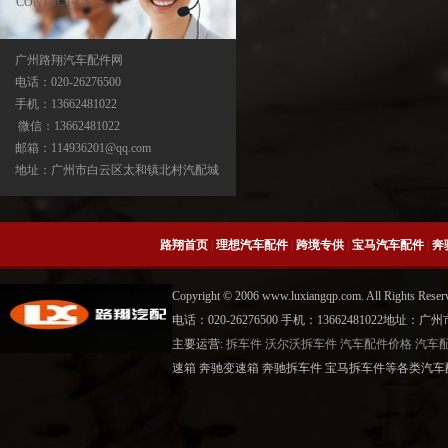
CONTACT US
广州路翔汽车配件网
电话：020-26276500
手机：13662481022
宝马X5分动箱/器-ATC500-ATC700-
微信：13662481022
ATC45L-ATC450-ATC13
邮箱：114936201@qq.com
地址：广州市白云区太和镇北村汽配城
路翔首页
|
理想汽车配件
|
跨境专供
|
宝马汽车配件
|
奔
Copyright © 2006 www.luxiangqp.com. All Rig
电话：020-26276500 手机：13662481022地
主要运营:
拆车件
沃尔沃拆车件
汽车配件价格
汽车
中缸
速箱 奔驰变速箱 奔驰拆车件 宝马拆车件等各类汽车