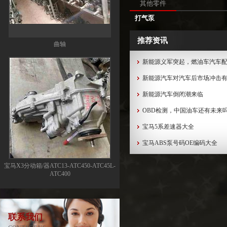
其他零件
打气泵
曲轴
推荐资讯
新能源义军突起，燃油车汽车
新能源汽车对汽车后市场冲击
新能源汽车倒闭潮来临
OBD检测，中国油车还有未来
宝马5系差速器大全
宝马ABS泵号码OE编码大全
宝马X3分动箱/器ATC13-ATC450-ATC45L-
ATC400
联系我们