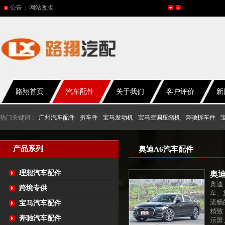
网站改版
公告：
2017年春节放假通知
2016年国庆放假通知
五一放假通知
2015年国庆节放假通知
路翔首页
汽车配件
关于我们
客户评价
新
热门关键词：
广州汽车配件
拆车件
宝马发动机
宝马空调压缩机
奔驰拆车件
产品系列
奥迪A6汽车配件
理想汽车配件
奥迪
奥迪
跨境专供
车、
流畅
宝马汽车配件
精致
奔驰汽车配件
示屏