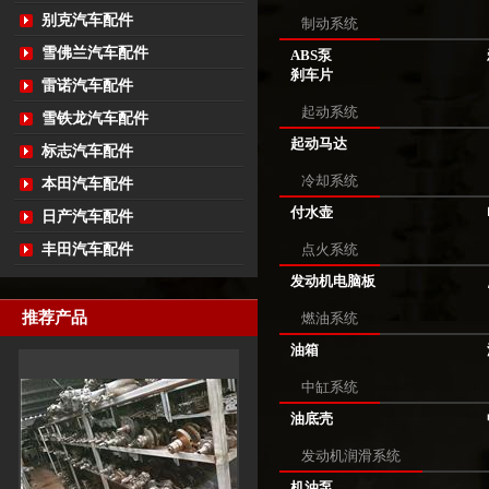
别克汽车配件
制动系统
雪佛兰汽车配件
ABS泵
刹车片
雷诺汽车配件
起动系统
雪铁龙汽车配件
起动马达
标志汽车配件
冷却系统
本田汽车配件
付水壶
日产汽车配件
丰田汽车配件
点火系统
发动机电脑板
推荐产品
燃油系统
油箱
中缸系统
油底壳
发动机润滑系统
机油泵