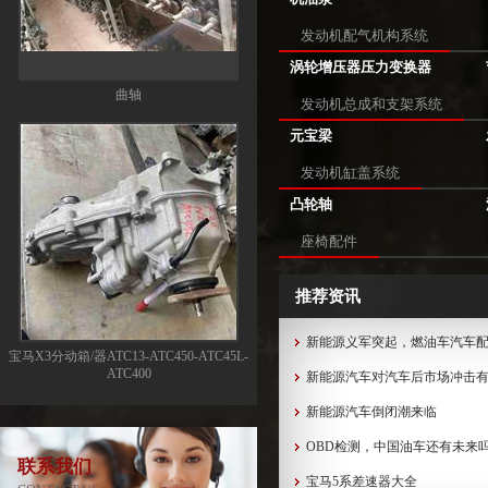
发动机配气机构系统
涡轮增压器压力变换器
曲轴
发动机总成和支架系统
元宝梁
发动机缸盖系统
凸轮轴
座椅配件
推荐资讯
新能源义军突起，燃油车汽车
宝马X3分动箱/器ATC13-ATC450-ATC45L-
ATC400
新能源汽车对汽车后市场冲击
新能源汽车倒闭潮来临
OBD检测，中国油车还有未来
联系我们
宝马5系差速器大全