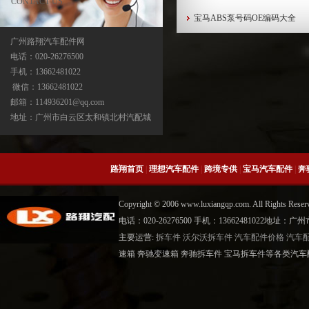
CONTACT US
宝马ABS泵号码OE编码大全
广州路翔汽车配件网
电话：020-26276500
手机：13662481022
宝马X5分动箱/器-ATC500-ATC700-
微信：13662481022
ATC45L-ATC450-ATC13
邮箱：114936201@qq.com
地址：广州市白云区太和镇北村汽配城
路翔首页
|
理想汽车配件
|
跨境专供
|
宝马汽车配件
|
奔
Copyright © 2006 www.luxiangqp.com. All Rig
电话：020-26276500 手机：13662481022地
主要运营:
拆车件
沃尔沃拆车件
汽车配件价格
汽车
中缸
速箱 奔驰变速箱 奔驰拆车件 宝马拆车件等各类汽车