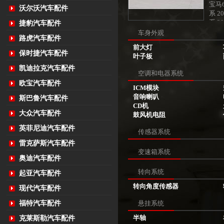
宝马6
沃尔沃汽车配件
系 2
系 2
捷豹汽车配件
车身外观
路虎汽车配件
前大灯
保时捷汽车配件
叶子板
凯迪拉克汽车配件
空调和电器系统
欧宝汽车配件
ICM模块
音响喇叭
斯巴鲁汽车配件
CD机
大众汽车配件
鼓风机电阻
英菲尼迪汽车配件
传感器系统
雷克萨斯汽车配件
变速箱系统
奥迪汽车配件
转向系统
起亚汽车配件
转向角度传感器
现代汽车配件
福特汽车配件
悬挂系统
半轴
克莱斯勒汽车配件