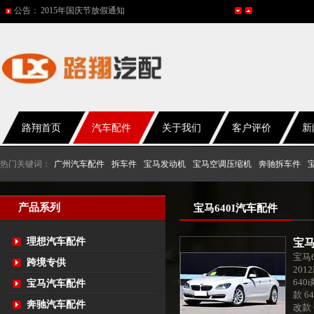
公告：
网站改版
2017年春节放假通知
2016年国庆放假通知
五一放假通知
2015年国庆节放假通知
路翔首页
汽车配件
关于我们
客户评价
新
热门关键词：
广州汽车配件
拆车件
宝马发动机
宝马空调压缩机
奔驰拆车件
产品系列
宝马640I汽车配件
理想汽车配件
宝马
宝马6
跨境专供
201
640
宝马汽车配件
款 6
奔驰汽车配件
改款 