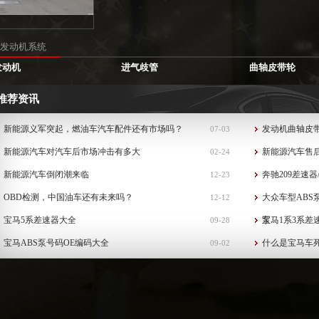
发动机系统
发动机
进气歧管
曲轴皮带轮
推荐资讯
新能源义军突起，燃油车汽车配件还有市场吗？
发动机曲轴皮
07-03
新能源汽车对汽车后市场冲击有多大
新能源汽车售
02-24
新能源汽车倒闭潮来临
奔驰209差速器
12-23
OBD检测，中国油车还有未来吗？
大众车型ABS
12-12
宝马5系差速器大全
泵...
宝马1系3系差
09-28
宝马ABS泵号码OE编码大全
什么是宝马车
09-02