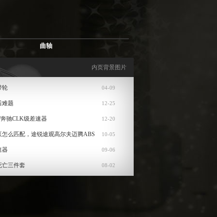
曲轴
内页背景图片
带轮
04-09
后难题
12-25
/奔驰CLK级差速器
12-20
泵怎么匹配，途锐途观高尔夫迈腾ABS
10-05
速器
09-06
死亡三件套
08-02