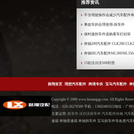
推荐资讯
不当驾驶操作会减少汽车配件
事故车的合理使用-拆车件
保时捷拆车件选购看车灯好坏
奔驰209汽车配件 CLK200 CLK280
奔驰ML汽车配件ML300/ML350/ML
15款沃尔沃S60到货
路翔首页
|
理想汽车配件
|
跨境专供
|
宝马汽车配件
|
奔
Copyright © 2006 www.luxiangqp.com. All Rig
电话：020-26276500 手机：13662481022地
主要运营:
拆车件
沃尔沃拆车件
汽车配件价格
汽车
速箱 奔驰变速箱 奔驰拆车件 宝马拆车件等各类汽车