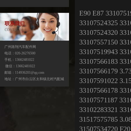
E90 E87 3310751
33107524325 331
联系我们
CONTACT US
33107524320 331
33107557150 331
广州路翔汽车配件网
33107519943 331
电话：020-26276500
33107566183 331
手机：13662481022
中缸
微信：13662481022
33107566179 3.7
邮箱：114936201@qq.com
33107591022 3.1
地址：广州市白云区太和镇北村汽配城
33107566178 331
33107571187 331
33102283321 331
31517575785 3.0
31507534720 F20