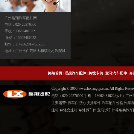
CONTACT US
广州路翔汽车配件网
电话：020-26276500
手机：13662481022
宝马X5分动箱/器-ATC500-ATC700-
微信：13662481022
ATC45L-ATC450-ATC13
邮箱：114936201@qq.com
地址：广州市白云区太和镇北村汽配城
路翔首页
|
理想汽车配件
|
跨境专供
|
宝马汽车配件
|
奔
Copyright © 2006 www.luxiangqp.com. All Rig
电话：020-26276500 手机：13662481022地
主要运营:
拆车件
沃尔沃拆车件
汽车配件价格
汽车
中缸
速箱 奔驰变速箱 奔驰拆车件 宝马拆车件等各类汽车