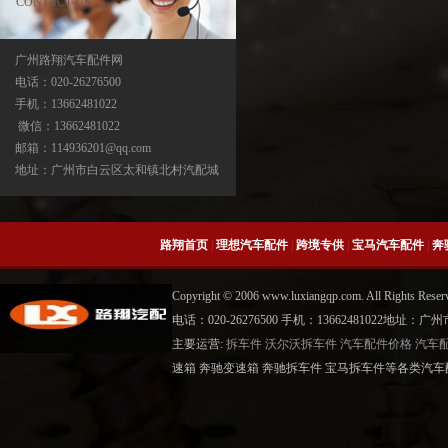
CONTACT US
广州路翔汽车配件网
电话：020-26276500
手机：13662481022
宝马X3分动箱/器ATC13-ATC450-ATC45L-
微信：13662481022
ATC400
邮箱：114936201@qq.com
地址：广州市白云区太和镇北村汽配城
路翔首页
|
理想汽车配件
|
跨境专供
|
宝马汽车配件
|
奔
Copyright © 2006 www.luxiangqp.com. All Rig
电话：020-26276500 手机：13662481022地
主要运营:
拆车件
沃尔沃拆车件
汽车配件价格
汽车
宝马X5分动箱/器-ATC500-ATC700-
速箱 奔驰变速箱 奔驰拆车件 宝马拆车件等各类汽车
ATC45L-ATC450-ATC13