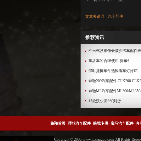
文章关键词：汽车配件
推荐资讯
不当驾驶操作会减少汽车配件
事故车的合理使用-拆车件
保时捷拆车件选购看车灯好坏
奔驰209汽车配件 CLK200 CLK280
奔驰ML汽车配件ML300/ML350/ML
15款沃尔沃S60到货
路翔首页
|
理想汽车配件
|
跨境专供
|
宝马汽车配件
|
奔
Copyright © 2006 www.luxiangqp.com. All Rig