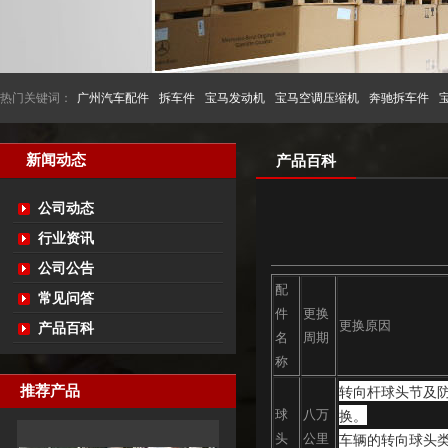
热门关键词：
广州汽车配件
拆车件
宝马发动机
宝马空调压缩机
奔驰拆车件
新闻动态
产品百科
公司动态
行业资讯
公司公告
配
常见问答
件
更换
更换原因
产品百科
名
周期
称
转向杆球头节及防
推荐产品
换。
球
八万
车辆的转向球头
头
公里