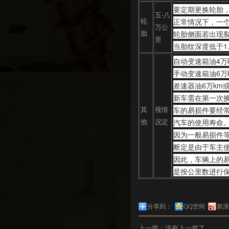
要定期更换轮胎
五-八
正常情况下，一个
轮
万公
轮胎侧面若出现
胎
里
当胎纹深度低于1
自动变速箱油4万
手动变速箱油6万
差速器油6万km或
新车需在第一次
车的易损件要经
其
视情
汽车的使用寿命
他
况定
因为一般易损件
断定是由于车主
因此，车辆上的
是按公里数进行
分享到：
QQ空间
新浪
上一篇：没有上一篇了