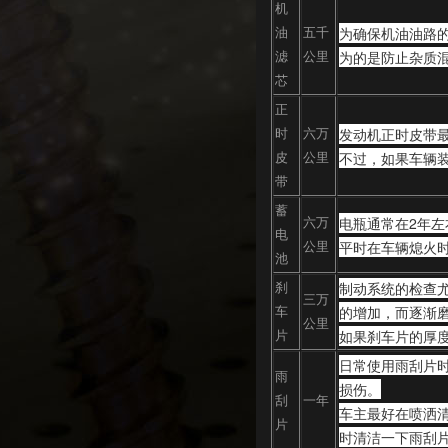
机
中缸
为确保机油油路
油
五千
为的是防止杂质
滤
公里
芯
正
发动机正时皮带最
时
六万
不过，如果车辆装
皮
公里
带
蓄
电瓶通常在2年
六万
电
平时在车辆熄火
公里
池
制动系统的检查
刹
三万
的增加，而逐渐
车
公里
如果刹车片的厚度
片
日常使用雨刮片时
雨
损伤。
刮
一年
车主最好在喷洒
片
时清洁一下雨刮