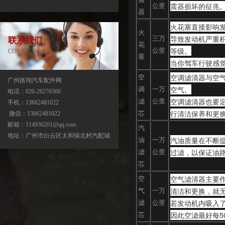
震器损坏的征兆
公里
器
火花塞直接影响
火
导致发动机严重
三万
联系我们
花
等级。
公里
CONTACT US
塞
当你驾车行驶感
空调滤清器与空
空
广州路翔汽车配件网
空气。
调
一万
电话：020-26276500
空调滤清器也要
滤
公里
手机：13662481022
宝马X5分动箱/器-ATC500-ATC700-
行清洁保养和更
芯
微信：13662481022
ATC45L-ATC450-ATC13
邮箱：114936201@qq.com
汽
地址：广州市白云区太和镇北村汽配城
汽油质量在不断
油
一万
过滤，以保证油
滤
公里
芯
空气滤清器主要
空
清洁和更换，就
气
一万
若发动机内吸入
滤
公里
因此空滤最好每5
芯