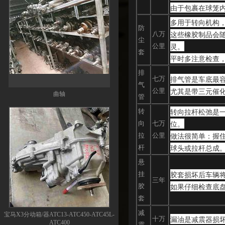
由于包裹在球笼
多用于转向机构
防
这些橡胶制品会
八万
尘
灵。
公里
套
平时多注意检查
排
排气管是车底最
七万
气
尤其是带三元催
公里
曲轴
管
转向拉杆松弛是
转
位。
向
七万
做法很简单：握
拉
公里
球头或拉杆总成
杆
悬
胶套损坏后车辆
挂
三年
如果仔细检查底
胶
套
减
宝马X3分动箱/器ATC13-ATC450-ATC45L-
漏油是减震器损
十万
ATC400
震