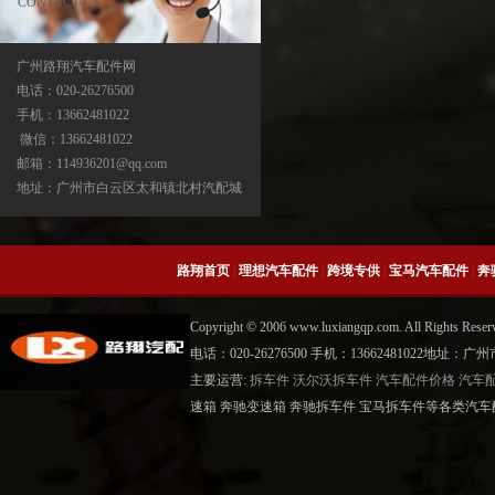
CONTACT US
广州路翔汽车配件网
电话：020-26276500
手机：13662481022
中缸
微信：13662481022
邮箱：114936201@qq.com
地址：广州市白云区太和镇北村汽配城
路翔首页
|
理想汽车配件
|
跨境专供
|
宝马汽车配件
|
奔
Copyright © 2006 www.luxiangqp.com. All Rig
电话：020-26276500 手机：13662481022地
主要运营:
拆车件
沃尔沃拆车件
汽车配件价格
汽车
曲轴
速箱 奔驰变速箱 奔驰拆车件 宝马拆车件等各类汽车