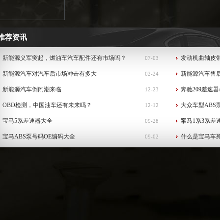
推荐资讯
新能源义军突起，燃油车汽车配件还有市场吗？
发动机曲轴皮
07-03
新能源汽车对汽车后市场冲击有多大
新能源汽车售
02-24
新能源汽车倒闭潮来临
奔驰209差速器
12-23
OBD检测，中国油车还有未来吗？
大众车型ABS
12-12
宝马5系差速器大全
泵...
宝马1系3系差
09-28
宝马ABS泵号码OE编码大全
什么是宝马车
09-02