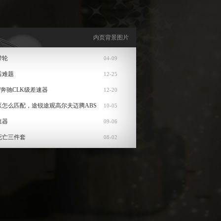
内页背景图片
带轮
04-09
后难题
12-25
/奔驰CLK级差速器
12-20
泵怎么匹配，途锐途观高尔夫迈腾ABS
10-05
速器
09-06
死亡三件套
08-02