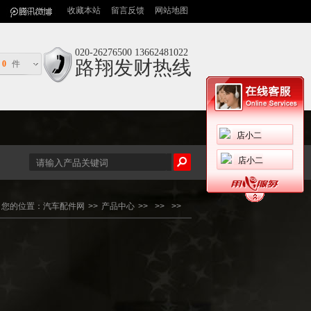
收藏本站
留言反馈
网站地图
020-26276500 13662481022
路翔发财热线
0
件
店小二
店小二
您的位置：
汽车配件网
>>
产品中心
>>
>>
>>